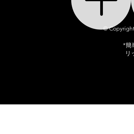
© Copyrigh
*
リ