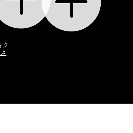
をク
ださ