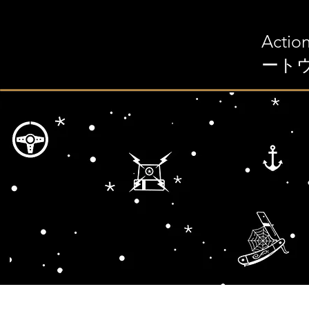
Act
ートウ