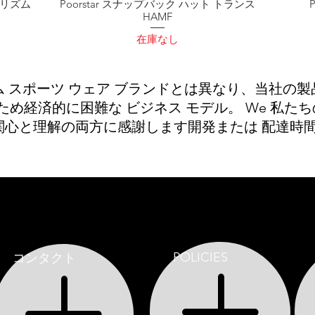
ナリズム
Poorstar スナップバック ハット トランス
HAMF
在庫なし
 スポーツ ウェア ブランドとは異なり、当社の
ため
経済的に困難な
ビジネス モデル。 We
私たちの
関心と理解の両方に感謝します
開発または
配達時間
POLICIES
コンタクト